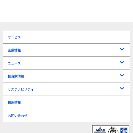
サービス
企業情報
トップメッセージ
企業理念
会社概要
役員一覧
沿革
所在地 / アクセス
ニュース
プレスリリース
お知らせ
投資家情報
IRに関するお問い合わせ
よくあるご質問
電子公告
免責事項
IRリリース
IRカレンダー
マーケティングソリューションズ事業戦略
トラベルテック事業戦略
新規事業戦略
ディスクロージャーポリシー
中期経営計画
決算短信
決算説明資料
有価証券報告書
アニュアルレポート
連結経営指標
年度別業績推移
四半期別業績推移
株式情報
株主関連
株主総会
配当
サステナビリティ
経営方針
ライブラリー
業績・財務情報
株式情報
サステナビリティ基本方針
事業継続計画基本方針
事業等のリスク
TCFD
環境負荷軽減
情報セキュリティ
ビジネス
人材育成 / 職場環境 / 人権
Governance（ガバナンス）
ESGデータ
GRIガイドライン対照表
編集方針
採用情報
リスク管理
Environment（環境）
Social（社会）
Governance（ガバナンス）
お問い合わせ