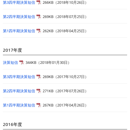
第3四半期決算短信
266KB（2018年10月26日）
第2四半期決算短信
269KB（2018年07月25日）
第1四半期決算短信
262KB（2018年04月25日）
2017年度
決算短信
344KB（2018年01月30日）
第3四半期決算短信
269KB（2017年10月27日）
第2四半期決算短信
271KB（2017年07月26日）
第1四半期決算短信
267KB（2017年04月26日）
2016年度