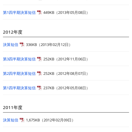
第1四半期決算短信
449KB（2013年05月08日）
2012年度
決算短信
336KB（2013年02月12日）
第3四半期決算短信
252KB（2012年11月06日）
第2四半期決算短信
252KB（2012年08月07日）
第1四半期決算短信
237KB（2012年05月08日）
2011年度
決算短信
1,675KB（2012年02月09日）