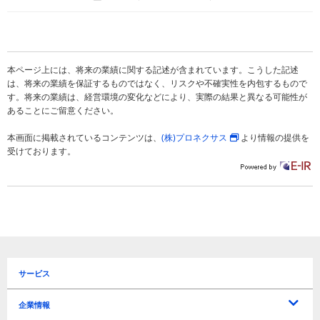
本ページ上には、将来の業績に関する記述が含まれています。こうした記述
は、将来の業績を保証するものではなく、リスクや不確実性を内包するもので
す。将来の業績は、経営環境の変化などにより、実際の結果と異なる可能性が
あることにご留意ください。
本画面に掲載されているコンテンツは、
(株)プロネクサス
より情報の提供を
受けております。
サービス
企業情報