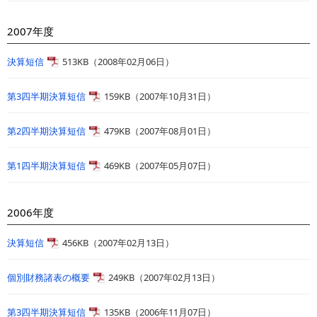
2007年度
決算短信
513KB（2008年02月06日）
第3四半期決算短信
159KB（2007年10月31日）
第2四半期決算短信
479KB（2007年08月01日）
第1四半期決算短信
469KB（2007年05月07日）
2006年度
決算短信
456KB（2007年02月13日）
個別財務諸表の概要
249KB（2007年02月13日）
第3四半期決算短信
135KB（2006年11月07日）