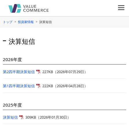
トップ
投資家情報
決算短信
決算短信
2026年度
第2四半期決算短信
227KB（2026年07月29日）
第1四半期決算短信
222KB（2026年04月28日）
2025年度
決算短信
309KB（2026年01月30日）