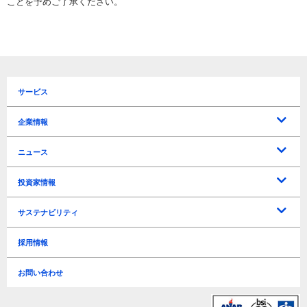
ことを予めご了承ください。
サービス
企業情報
トップメッセージ
企業理念
会社概要
役員一覧
沿革
所在地 / アクセス
ニュース
プレスリリース
お知らせ
投資家情報
IRに関するお問い合わせ
よくあるご質問
電子公告
免責事項
IRリリース
IRカレンダー
マーケティングソリューションズ事業戦略
トラベルテック事業戦略
新規事業戦略
ディスクロージャーポリシー
中期経営計画
決算短信
決算説明資料
有価証券報告書
アニュアルレポート
連結経営指標
年度別業績推移
四半期別業績推移
株式情報
株主関連
株主総会
配当
サステナビリティ
経営方針
ライブラリー
業績・財務情報
株式情報
サステナビリティ基本方針
事業継続計画基本方針
事業等のリスク
TCFD
環境負荷軽減
情報セキュリティ
ビジネス
人材育成 / 職場環境 / 人権
Governance（ガバナンス）
ESGデータ
GRIガイドライン対照表
編集方針
採用情報
リスク管理
Environment（環境）
Social（社会）
Governance（ガバナンス）
お問い合わせ