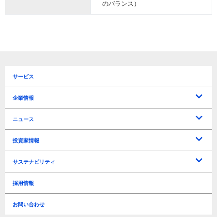
のバランス）
サービス
企業情報
トップメッセージ
企業理念
会社概要
役員一覧
沿革
所在地 / アクセス
ニュース
プレスリリース
お知らせ
投資家情報
IRに関するお問い合わせ
よくあるご質問
電子公告
免責事項
IRリリース
IRカレンダー
マーケティングソリューションズ事業戦略
トラベルテック事業戦略
新規事業戦略
ディスクロージャーポリシー
中期経営計画
決算短信
決算説明資料
有価証券報告書
アニュアルレポート
連結経営指標
年度別業績推移
四半期別業績推移
株式情報
株主関連
株主総会
配当
サステナビリティ
経営方針
ライブラリー
業績・財務情報
株式情報
サステナビリティ基本方針
事業継続計画基本方針
事業等のリスク
TCFD
環境負荷軽減
情報セキュリティ
ビジネス
人材育成 / 職場環境 / 人権
Governance（ガバナンス）
ESGデータ
GRIガイドライン対照表
編集方針
採用情報
リスク管理
Environment（環境）
Social（社会）
Governance（ガバナンス）
お問い合わせ