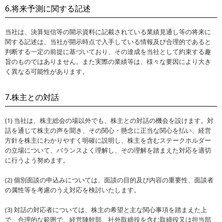
6.将来予測に関する記述
当社は、決算短信等の開示資料に記載されている業績見通し等の将来に
関する記述は、当社が開示時点で入手している情報及び合理的であると
判断する一定の前提に基づいており、その達成を当社として約束する趣
旨のものではありません。また実際の業績等は、様々な要因により大き
く異なる可能性があります。
7.株主との対話
(1) 当社は、株主総会の場以外でも、株主との対話の機会を設けます。対
話を通じて株主の声を聞き、その関心・懸念に正当な関心を払い、経営
方針を株主にわかりやすく明確に説明し、株主を含むステークホルダー
の立場について、バランスよく理解し、その理解を踏まえた対応を適切
に行うよう努めます。
(2) 個別面談の申込みについては、面談の目的及び内容の重要性、面談者
の属性等を考慮のうえ対応を検討いたします。
(3) 対話の対応者については、株主の希望と主な関心事項を踏まえた上
で、合理的な範囲で、経営陣幹部、社外取締役を含む取締役又は担当部