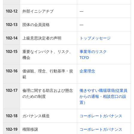
102-12
外部イニシアチブ
―
102-13
団体の会員資格
―
102-14
上級意思決定者の声明
トップメッセージ
102-15
重要なインパクト、リスク、
事業等のリスク
機会
TCFD
102-16
価値観、理念、行動基準・規
企業理念
範
102-17
倫理に関する助言および懸念
働きやすい職場環境(従業員
のための制度
からの通報・相談窓口の設
置）
102-18
ガバナンス構造
コーポレートガバナンス
102-19
権限移譲
コーポレートガバナンス