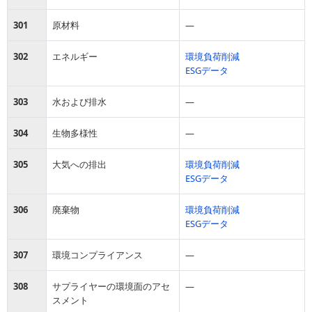
301
原材料
―
302
エネルギー
環境負荷削減
ESGデータ
303
水および排水
―
304
生物多様性
―
305
大気への排出
環境負荷削減
ESGデータ
306
廃棄物
環境負荷削減
ESGデータ
307
環境コンプライアンス
―
308
サプライヤーの環境面のアセ
―
スメント