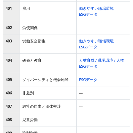
401
雇用
働きやすい職場環境
ESGデータ
402
労使関係
―
403
労働安全衛生
働きやすい職場環境
ESGデータ
404
研修と教育
人材育成 / 職場環境 / 人権
ESGデータ
405
ダイバーシティと機会均等
ESGデータ
406
非差別
―
407
結社の自由と団体交渉
―
408
児童労働
―