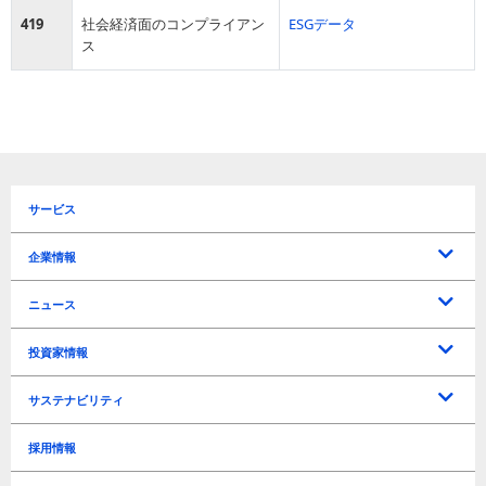
419
社会経済面のコンプライアン
ESGデータ
ス
サービス
企業情報
トップメッセージ
企業理念
会社概要
役員一覧
沿革
所在地 / アクセス
ニュース
プレスリリース
お知らせ
投資家情報
IRに関するお問い合わせ
よくあるご質問
電子公告
免責事項
IRリリース
IRカレンダー
マーケティングソリューションズ事業戦略
トラベルテック事業戦略
新規事業戦略
ディスクロージャーポリシー
中期経営計画
決算短信
決算説明資料
有価証券報告書
アニュアルレポート
連結経営指標
年度別業績推移
四半期別業績推移
株式情報
株主関連
株主総会
配当
サステナビリティ
経営方針
ライブラリー
業績・財務情報
株式情報
サステナビリティ基本方針
事業継続計画基本方針
事業等のリスク
TCFD
環境負荷軽減
情報セキュリティ
ビジネス
人材育成 / 職場環境 / 人権
Governance（ガバナンス）
ESGデータ
GRIガイドライン対照表
編集方針
採用情報
リスク管理
Environment（環境）
Social（社会）
Governance（ガバナンス）