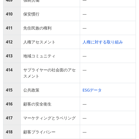
409
強制労働
―
410
保安慣行
―
411
先住民族の権利
―
412
人権アセスメント
人権に対する取り組み
413
地域コミュニティ
―
414
サプライヤーの社会面のアセ
―
スメント
415
公共政策
ESGデータ
416
顧客の安全衛生
―
417
マーケティングとラベリング
―
418
顧客プライバシー
―