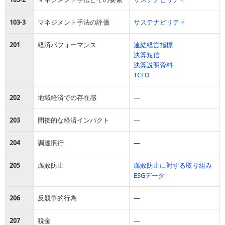
103-3
マネジメント手法の評価
サステナビリティ
201
経済パフォーマンス
連結経営指標
決算短信
決算説明資料
TCFD
202
地域経済での存在感
―
203
間接的な経済インパクト
―
204
調達慣行
―
205
腐敗防止
腐敗防止に対する取り組み
ESGデータ
206
反競争的行為
―
207
税金
―