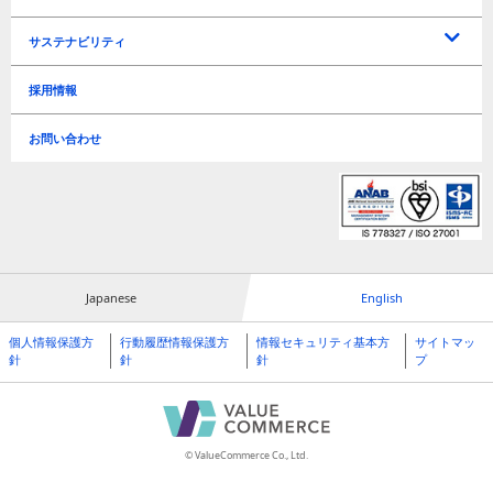
IRに関するお問い合わせ
よくあるご質問
電子公告
免責事項
IRリリース
IRカレンダー
マーケティングソリューションズ事業戦略
トラベルテック事業戦略
新規事業戦略
ディスクロージャーポリシー
中期経営計画
決算短信
決算説明資料
有価証券報告書
アニュアルレポート
連結経営指標
年度別業績推移
四半期別業績推移
株式情報
株主関連
株主総会
配当
サステナビリティ
経営方針
ライブラリー
業績・財務情報
株式情報
サステナビリティ基本方針
事業継続計画基本方針
事業等のリスク
TCFD
環境負荷軽減
情報セキュリティ
ビジネス
人材育成 / 職場環境 / 人権
Governance（ガバナンス）
ESGデータ
GRIガイドライン対照表
編集方針
採用情報
リスク管理
Environment（環境）
Social（社会）
Governance（ガバナンス）
お問い合わせ
Japanese
English
個人情報保護方
行動履歴情報保護方
情報セキュリティ基本方
サイトマッ
針
針
針
プ
© ValueCommerce Co., Ltd.