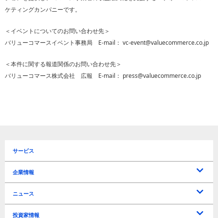
ケティングカンパニーです。
＜イベントについてのお問い合わせ先＞
バリューコマースイベント事務局 E-mail： vc-event@valuecommerce.co.jp
＜本件に関する報道関係のお問い合わせ先＞
バリューコマース株式会社 広報 E-mail： press@valuecommerce.co.jp
サービス
企業情報
トップメッセージ
企業理念
会社概要
役員一覧
沿革
所在地 / アクセス
ニュース
プレスリリース
お知らせ
投資家情報