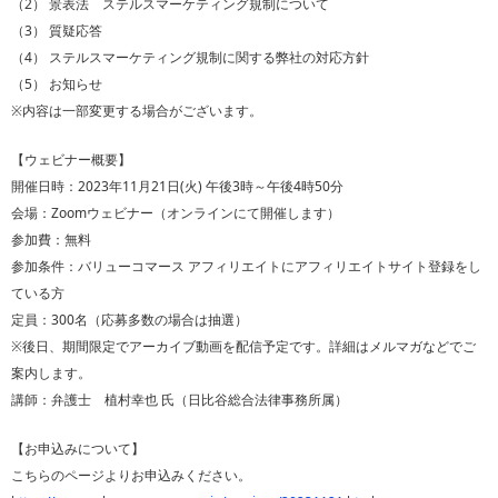
（2） 景表法 ステルスマーケティング規制について
（3） 質疑応答
（4） ステルスマーケティング規制に関する弊社の対応方針
（5） お知らせ
※内容は一部変更する場合がございます。
【ウェビナー概要】
開催日時：2023年11月21日(火) 午後3時～午後4時50分
会場：Zoomウェビナー（オンラインにて開催します）
参加費：無料
参加条件：バリューコマース アフィリエイトにアフィリエイトサイト登録をし
ている方
定員：300名（応募多数の場合は抽選）
※後日、期間限定でアーカイブ動画を配信予定です。詳細はメルマガなどでご
案内します。
講師：弁護士 植村幸也 氏（日比谷総合法律事務所属）
【お申込みについて】
こちらのページよりお申込みください。