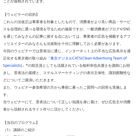
ことが規制されています。
【ウェビナーの目的】
これらの法改正は事業者を対象としたもので、消費者がより良い商品・サービ
スを合理的に選べる環境を守るための施策ですが、一般消費者がブログやSNS
を通じてみなさんの記事に接する点においては、事業者の広告を掲載するアフ
ィリエイターのみなさんも法規制を十分に理解しておく必要があります。
今回のウェビナーでは景表法に通じ、インターネット上の不当な広告表示を適
正化する東京都の取り組み「
東京デジタルCATS(Clean Advertising Team of
Specialists)
」*の助言員としても活躍されている植村幸也弁護士を講師にお招
きし、景表法の基礎と、ステルスマーケティングの表示主体性、識別困難性な
どについてご講演いただきます。
また、ウェビナー参加希望の方から事前に募ったご質問への回答も実施しま
す。
当ウェビナーにて、景表法について正しい知識を身に着け、ぜひ広告主や消費
者から信頼されるサイト作りに活かしてください。
【当日のプログラム】
（1） 講師のご紹介