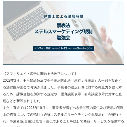
【アフィリエイト広告に関わる法改正について】
2023年3月、不当景品類及び不当表示防止法（通称：景表法）の一部を改正す
る法律案が国会で可決されました。事業者の違反行為に対する抑止力を強化す
るため、課徴金額を加算する規定や、優良誤認表示・有利誤認表示に対する直
罰などが新設されました。
また、直近では2023年10月に「事業者が講ずべき景品類の提供及び表示の管理
上の措置についての指針（通称：ステルスマーケティング規制法）」が施行さ
れ、事業者(広告主)は広告・宣伝であることを隠して商品・サービスを提供する