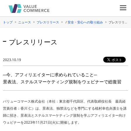
トップ
ニュース
プレスリリース
/
安全・安心への取り組み
プレスリリース詳細
プレスリリース
2023.10.19
─今、アフィリエイターに求められていること─
景表法、ステルスマーケティング規制をウェビナーで総復習
バリューコマース株式会社（本社：東京都千代田区、代表取締役社長 最高経
営責任者：香川 仁）は、景表法、独禁法などを専門にする植村幸也弁護士を講
師に招き、景表法とステルスマーケティング規制を学ぶアフィリエイター向け
ウェビナーを2023年11月21日(火)に開催します。