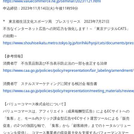
https://www.valuecommerce.ne.jp/seminar/20231121.html
申込締切：2023年11月14日(火) 午後11時59分
* 東京都生活文化スポーツ局 プレスリリース 2023年7月21日
不当なインターネット広告への対応力を強化します！～「東京デジタルCATS」
の始動～
https://www.shouhiseikatu.metro.tokyo.lg.jp/torihiki/hyoji/cats/documents/pre
【参考情報】
消費者庁 不当景品類及び不当表示防止法の一部を改正する法律
https://www.caa.go.jp/policies/policy/representation/fair_labeling/amendment/
消費者庁 ステルスマーケティングに関する検討会 報告書
https://www.caa.go.jp/policies/policy/representation/meeting_materials/rev
【バリューコマース株式会社について】
バリューコマースは、アフィリエイト（成果報酬型広告）によるECサイトへの
「集客」と、モール内クリック課金型広告やECサイト運営ツールによる「販売
促進」の2つの強固な軸で、「集客」から「顧客維持」までのトータルソリュー
ションを提供し、コマース事業者の収益最大化を支援するパフォーマンスマー