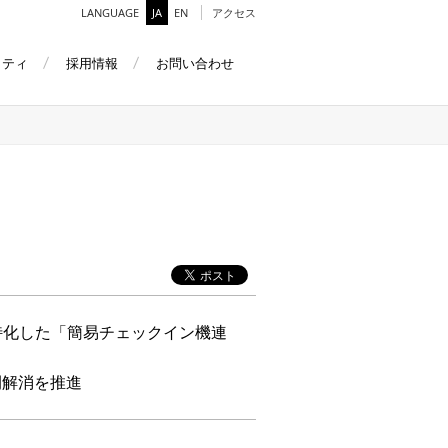
LANGUAGE
JA
EN
アクセス
リティ
採用情報
お問い合わせ
に特化した「簡易チェックイン機連
間解消を推進