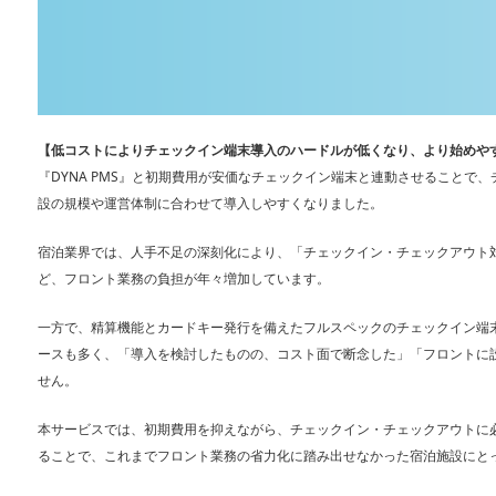
【低コストによりチェックイン端末導入のハードルが低くなり、より始めや
『DYNA PMS』と初期費用が安価なチェックイン端末と連動させることで
設の規模や運営体制に合わせて導入しやすくなりました。
宿泊業界では、人手不足の深刻化により、「チェックイン・チェックアウト
ど、フロント業務の負担が年々増加しています。
一方で、精算機能とカードキー発行を備えたフルスペックのチェックイン端
ースも多く、「導入を検討したものの、コスト面で断念した」「フロントに
せん。
本サービスでは、初期費用を抑えながら、チェックイン・チェックアウトに
ることで、これまでフロント業務の省力化に踏み出せなかった宿泊施設にと