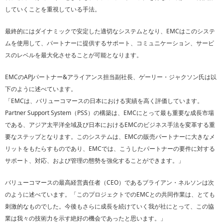
していくことを重視している手法。
最終的にはダイナミックで安定した適切なシステムとなり、EMCはこのシステ
ムを使用して、パートナーに提供するサポート、コミュニケーション、サービ
スのレベルを最大化させることが可能となります。
EMCのAPJパートナー&アライアンス担当副社長、ゲーリー・ジャクソン氏は以
下のように述べています。
「EMCは、バリューコマースの日本における実績を高く評価しています。
Partner Support System（PSS）の構築は、EMCにとって最も重要な成長市場
である、アジア太平洋全域及び日本におけるEMCのビジネス手法を変革する重
要なステップとなります。このシステムは、EMCの販売パートナーに大きなメ
リットをもたらすものであり、EMCでは、こうしたパートナーの要件に対する
サポート、対応、および管理の態勢を強化することができます。」
バリューコマースの最高経営責任者（CEO）であるブライアン・ネルソンは次
のように述べています。「このプロジェクトでのEMCとの共同作業は、とても
刺激的なものでした。今後もさらに成長を続けていく我が社にとって、この協
業は我々の技術力を示す絶好の機会であったと思います。」