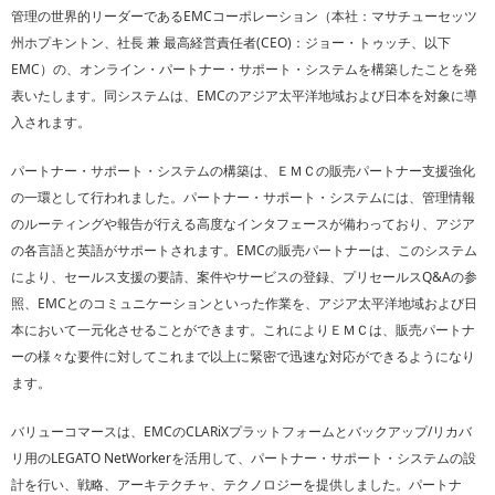
管理の世界的リーダーであるEMCコーポレーション（本社：マサチューセッツ
州ホプキントン、社長 兼 最高経営責任者(CEO)：ジョー・トゥッチ、以下
EMC）の、オンライン・パートナー・サポート・システムを構築したことを発
表いたします。同システムは、EMCのアジア太平洋地域および日本を対象に導
入されます。
パートナー・サポート・システムの構築は、ＥＭＣの販売パートナー支援強化
の一環として行われました。パートナー・サポート・システムには、管理情報
のルーティングや報告が行える高度なインタフェースが備わっており、アジア
の各言語と英語がサポートされます。EMCの販売パートナーは、このシステム
により、セールス支援の要請、案件やサービスの登録、プリセールスQ&Aの参
照、EMCとのコミュニケーションといった作業を、アジア太平洋地域および日
本において一元化させることができます。これによりＥＭＣは、販売パートナ
ーの様々な要件に対してこれまで以上に緊密で迅速な対応ができるようになり
ます。
バリューコマースは、EMCのCLARiXプラットフォームとバックアップ/リカバ
リ用のLEGATO NetWorkerを活用して、パートナー・サポート・システムの設
計を行い、戦略、アーキテクチャ、テクノロジーを提供しました。パートナ