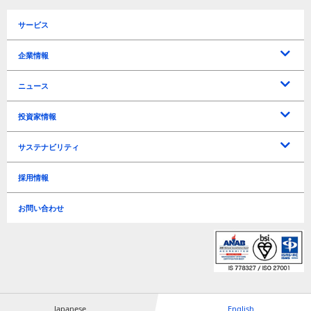
サービス
企業情報
トップメッセージ
企業理念
会社概要
役員一覧
沿革
所在地 / アクセス
ニュース
プレスリリース
お知らせ
投資家情報
IRに関するお問い合わせ
よくあるご質問
電子公告
免責事項
IRリリース
IRカレンダー
マーケティングソリューションズ事業戦略
トラベルテック事業戦略
新規事業戦略
ディスクロージャーポリシー
中期経営計画
決算短信
決算説明資料
有価証券報告書
アニュアルレポート
連結経営指標
年度別業績推移
四半期別業績推移
株式情報
株主関連
株主総会
配当
サステナビリティ
経営方針
ライブラリー
業績・財務情報
株式情報
サステナビリティ基本方針
事業継続計画基本方針
事業等のリスク
TCFD
環境負荷軽減
情報セキュリティ
ビジネス
人材育成 / 職場環境 / 人権
Governance（ガバナンス）
ESGデータ
GRIガイドライン対照表
編集方針
採用情報
リスク管理
Environment（環境）
Social（社会）
Governance（ガバナンス）
お問い合わせ
Japanese
English