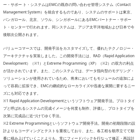
ー・サポー ト・システムはEMCの既存の問い合わせ管理システム（Contact
Management System）を統合するものであり、システムのサポートは東京、
バンガロール、北京、ソウル、シンガポールにあるEMCパートナー・サポー
ト・センターで行われます。同システムは、アジア太平洋地域および日本で今
後順次公開されます。
バリューコマースでは、開発手法をカスタマイズして、優れたテクノロジー・
アーキテクチャを実装しました。この開発手法には、RAD（Rapid Application
Development）（※1）とExtreme Programming（XP）（※2）の双方の利点
が活かされています。また、このシステムでは、データ指向型のモデリング・
ソリューションが使用されているため、将来においてもモジュールの追加によ
って容易に拡張でき、EMCの継続的なローカライズや迅速な展開に要するニー
ズにも対応できます。
※1 Rapid Application Developmentというソフトウェア開発手法。プロトタイ
プと呼ばれるシステムの完成イメージを何度も制作、評価し、プロトタイプを
次第に完成品に近づけてゆく手法。
※2 Extreme Programmingというソフトウェア開発手法。開発の初期段階の設
計よりもコーディングとテストを重視しており、また、各工程を順序立てて順
番に積み上げていくことよりも、常にフィードバックを行なって修正・再設計