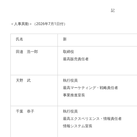
記
＜人事異動＞（2026年7月1日付）
氏名
新
田邉 浩一郎
取締役
最高販売責任者
天野 武
執行役員
最高マーケティング・戦略責任者
事業推進室長
千葉 恭子
執行役員
最高エクスペリエンス・情報責任者
情報システム室長