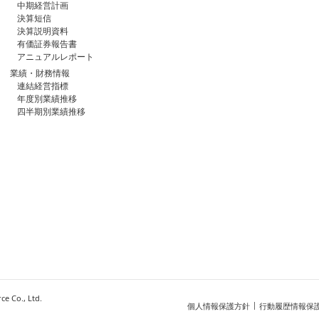
中期経営計画
決算短信
決算説明資料
有価証券報告書
アニュアルレポート
業績・財務情報
連結経営指標
年度別業績推移
四半期別業績推移
e Co., Ltd.
個人情報保護方針
行動履歴情報保