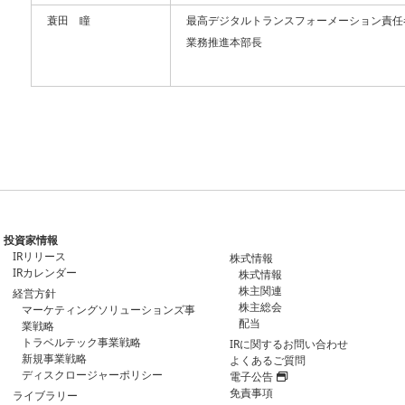
蓑田 瞳
最高デジタルトランスフォーメーション責任
業務推進本部長
投資家情報
IRリリース
株式情報
IRカレンダー
株式情報
株主関連
経営方針
株主総会
マーケティングソリューションズ事
配当
業戦略
トラベルテック事業戦略
IRに関するお問い合わせ
新規事業戦略
よくあるご質問
ディスクロージャーポリシー
電子公告
免責事項
ライブラリー