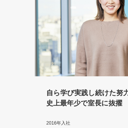
自ら学び実践し続けた
努
史上最年少で室長に抜擢
2016年入社